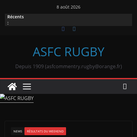
Passer
8 août 2026
au
Récents
contenu
:
ASFC RUGBY
Depuis 1909 (asfcommentry.rugby@orange.fr)
NEWS
RÉSULTATS DU WEEKEND