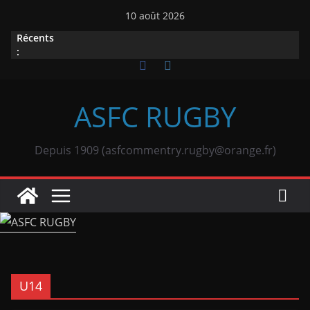
Passer
10 août 2026
au
Récents
contenu
:
ASFC RUGBY
Depuis 1909 (asfcommentry.rugby@orange.fr)
U14