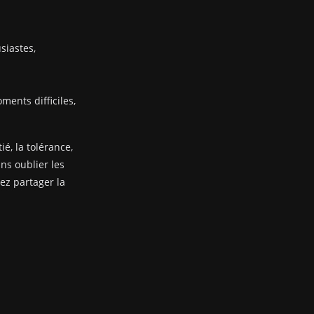
siastes,
ents difficiles,
ié, la tolérance,
ans oublier les
nez partager la