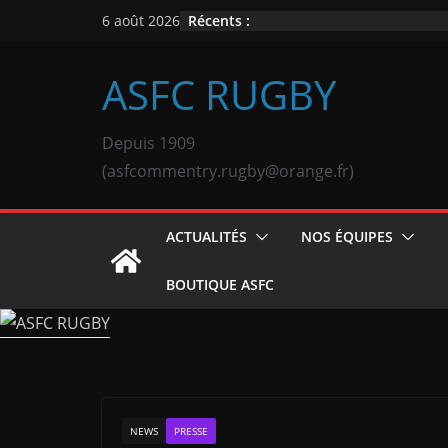
Passer
Récents :
6 août 2026
au
contenu
ASFC RUGBY
Depuis 1909
(asfcommentry.rugby@orange.fr)
ACTUALITÉS
NOS ÉQUIPES
BOUTIQUE ASFC
NEWS
PRESSE