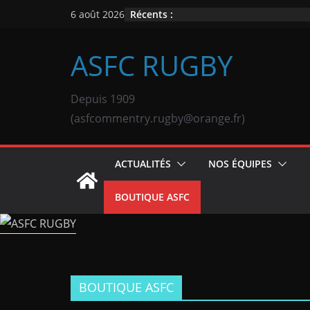
Passer
Récents :
6 août 2026
au
contenu
ASFC RUGBY
Depuis 1909
(asfcommentry.rugby@orange.fr)
ACTUALITÉS
NOS ÉQUIPES
BOUTIQUE ASFC
BOUTIQUE ASFC