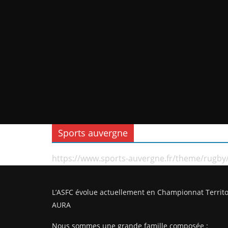
Sports auvergne
https://www.sports-auvergne.fr/theme/rugby
L’ASFC évolue actuellement en Championnat Territo
AURA
Nous sommes une grande famille composée :