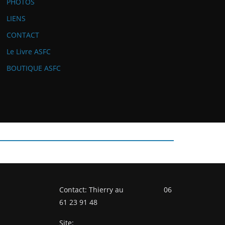
PHOTOS
LIENS
CONTACT
Le Livre ASFC
BOUTIQUE ASFC
Contact: Thierry au 06
61 23 91 48
Site: