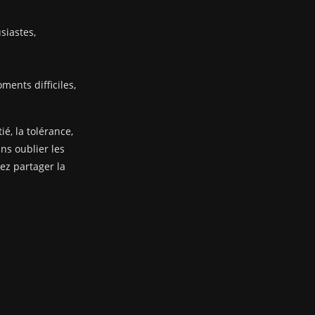
siastes,
ents difficiles,
ié, la tolérance,
ans oublier les
nez partager la