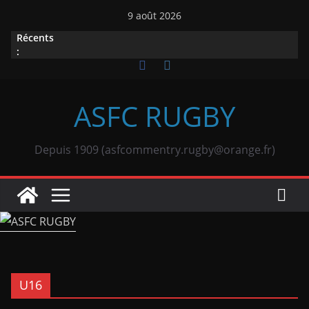
Passer
9 août 2026
au
Récents
contenu
:
ASFC RUGBY
Depuis 1909 (asfcommentry.rugby@orange.fr)
U16