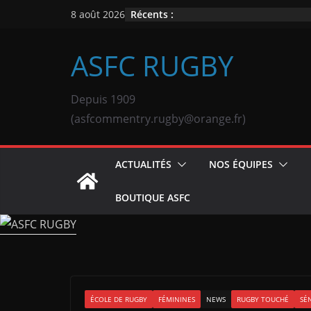
Passer
Récents :
8 août 2026
au
contenu
ASFC RUGBY
Depuis 1909
(asfcommentry.rugby@orange.fr)
ACTUALITÉS
NOS ÉQUIPES
BOUTIQUE ASFC
ÉCOLE DE RUGBY
FÉMININES
NEWS
RUGBY TOUCHÉ
SÉ