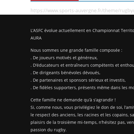
https://www.sports-auvergne.fr/theme/rugby
L’ASFC évolue actuellement en Championnat Territo
AURA
Nous sommes une grande famille composée :
. De joueurs motivés et généreux,
. D’éducateurs et entraîneurs compétents et enthou
. De dirigeants bénévoles dévoués,
. De partenaires et sponsors sérieux et investis,
. De fidèles supporters, présents même dans les mom
Cette famille ne demande qu’à s’agrandir !
Si, comme nous, vous privilégiez le don de soi, l’amit
le respect des anciens, les racines et les copains, s
plaisirs de la troisième mi-temps, n’hésitez pas, ve
passion du rugby.