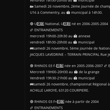
vendredi 18h30-20h00 au 🏟 municipal
🏡 Samedi 26 novembre, 2ème journée de cham
U16 à Commentry, au 🏟 municipal à 14h30.
🔴 U1️⃣8️⃣ National, U1️⃣9️⃣ né en 2006-2005-2004
🏉 ENTRAINEMENTS
mercredi 19h00-20h30 au 🏟 annexe
vendredi 18h30-20h00 au 🏟 municipal
🚌samedi 26 novembre, 5ème journée de Nationa
JACQUES LAVEDRINE – TERRAIN PRINCIPAL Rue Je
🔴 RHINOS 03 F-1️⃣8️⃣ née en 2005-2006-2007 
Mercredi 19H00-20H30 au 🏟 de la grange
Vendredi 19h30-21h00 au 🏟 municipal
🚌samedi 26 novembre, championnat Régional à 
ACHILLE LAROYE, 63120 COURPIERE.
🔴 RHINOS 03 F+1️⃣8️⃣ née à partir de 2004
🏉 ENTRAINEMENTS