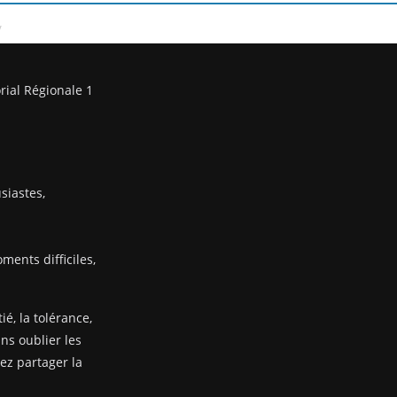
/
rial Régionale 1
siastes,
ents difficiles,
ié, la tolérance,
ans oublier les
nez partager la