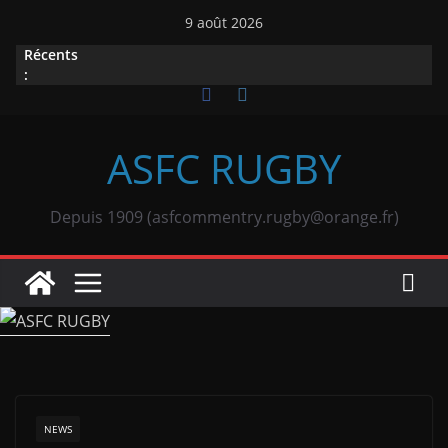
Passer
9 août 2026
au
Récents
contenu
:
ASFC RUGBY
Depuis 1909 (asfcommentry.rugby@orange.fr)
NEWS