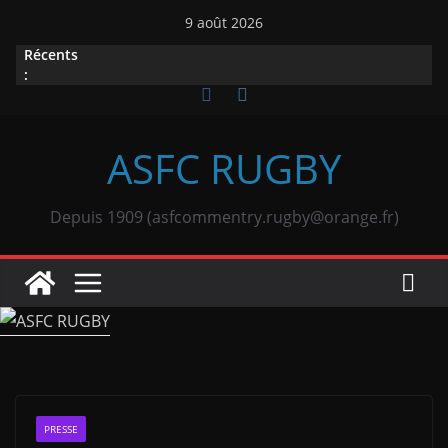
Passer
9 août 2026
au
Récents
contenu
:
ASFC RUGBY
Depuis 1909 (asfcommentry.rugby@orange.fr)
PRESSE