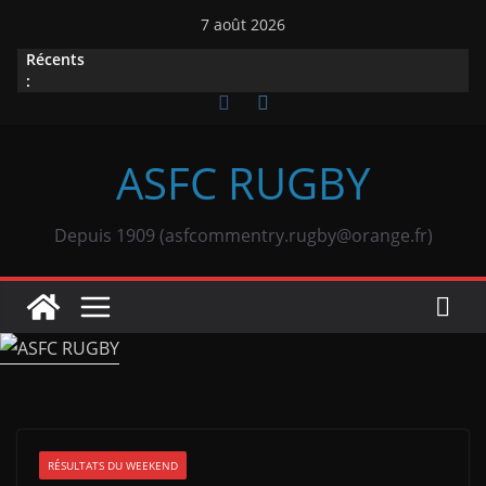
Passer
7 août 2026
au
Récents
contenu
:
ASFC RUGBY
Depuis 1909 (asfcommentry.rugby@orange.fr)
RÉSULTATS DU WEEKEND