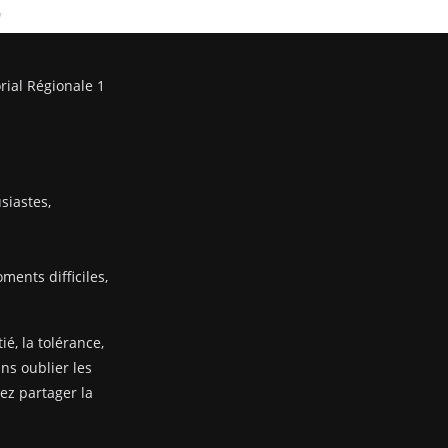
/
rial Régionale 1
siastes,
ents difficiles,
ié, la tolérance,
ans oublier les
nez partager la