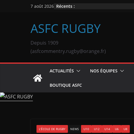
Passer
Récents :
7 août 2026
au
contenu
ASFC RUGBY
Depuis 1909
(asfcommentry.rugby@orange.fr)
ACTUALITÉS
NOS ÉQUIPES
BOUTIQUE ASFC
L'ÉCOLE DE RUGBY
NEWS
U10
U12
U14
U6
U8