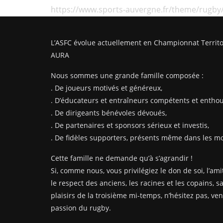
https://www.sports-auvergne.fr/theme/rugby
L’ASFC évolue actuellement en Championnat Territo
AURA
Nous sommes une grande famille composée :
. De joueurs motivés et généreux,
. D’éducateurs et entraîneurs compétents et enthou
. De dirigeants bénévoles dévoués,
. De partenaires et sponsors sérieux et investis,
. De fidèles supporters, présents même dans les mom
Cette famille ne demande qu’à s’agrandir !
Si, comme nous, vous privilégiez le don de soi, l’amit
le respect des anciens, les racines et les copains, s
plaisirs de la troisième mi-temps, n’hésitez pas, ve
passion du rugby.