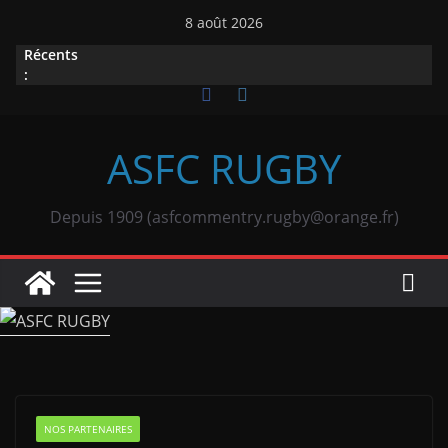
Passer
8 août 2026
au
Récents
contenu
:
ASFC RUGBY
Depuis 1909 (asfcommentry.rugby@orange.fr)
NOS PARTENAIRES