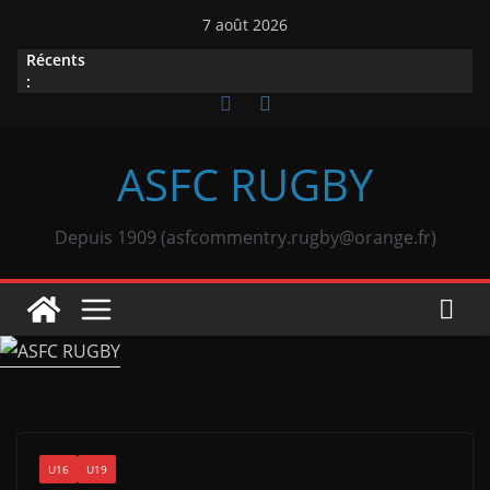
Passer
7 août 2026
au
Récents
contenu
:
ASFC RUGBY
Depuis 1909 (asfcommentry.rugby@orange.fr)
U16
U19