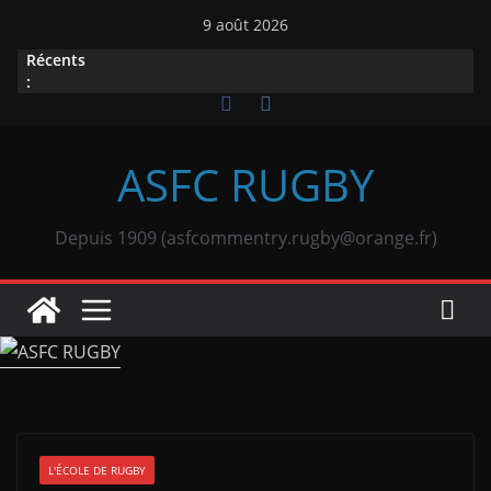
Passer
9 août 2026
au
Récents
contenu
:
ASFC RUGBY
Depuis 1909 (asfcommentry.rugby@orange.fr)
L'ÉCOLE DE RUGBY