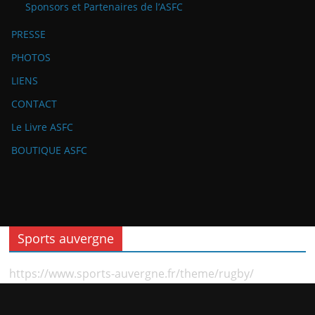
Sponsors et Partenaires de l’ASFC
PRESSE
PHOTOS
LIENS
CONTACT
Le Livre ASFC
BOUTIQUE ASFC
Sports auvergne
https://www.sports-auvergne.fr/theme/rugby/