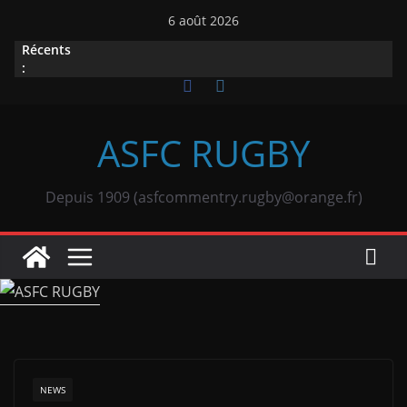
Passer
6 août 2026
au
Récents
contenu
:
ASFC RUGBY
Depuis 1909 (asfcommentry.rugby@orange.fr)
NEWS