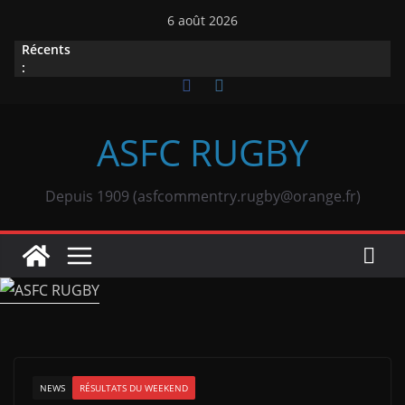
Passer
6 août 2026
au
Récents
contenu
:
ASFC RUGBY
Depuis 1909 (asfcommentry.rugby@orange.fr)
NEWS
RÉSULTATS DU WEEKEND