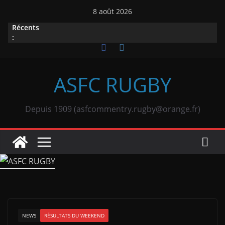
Passer
8 août 2026
au
Récents
contenu
:
ASFC RUGBY
Depuis 1909 (asfcommentry.rugby@orange.fr)
NEWS
RÉSULTATS DU WEEKEND