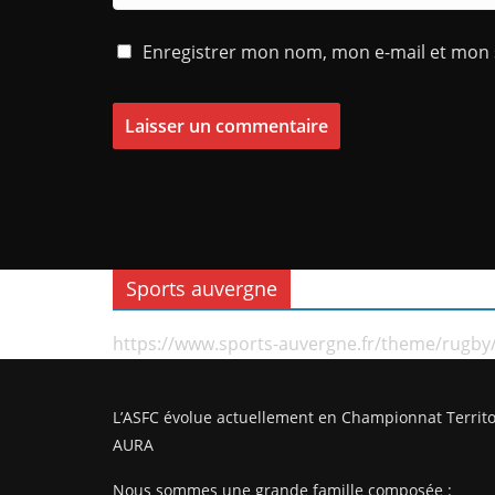
Enregistrer mon nom, mon e-mail et mon 
Sports auvergne
https://www.sports-auvergne.fr/theme/rugby
L’ASFC évolue actuellement en Championnat Territo
AURA
Nous sommes une grande famille composée :