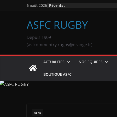
Passer
Récents :
6 août 2026
au
contenu
ASFC RUGBY
Depuis 1909
(asfcommentry.rugby@orange.fr)
ACTUALITÉS
NOS ÉQUIPES
BOUTIQUE ASFC
NEWS