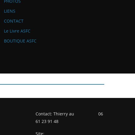
PHOTOS
LIENS
CONTACT
Le Livre ASFC
BOUTIQUE ASFC
Contact: Thierry au 06
61 23 91 48
Site: