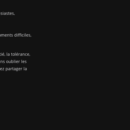
siastes,
ents difficiles,
ié, la tolérance,
ans oublier les
nez partager la