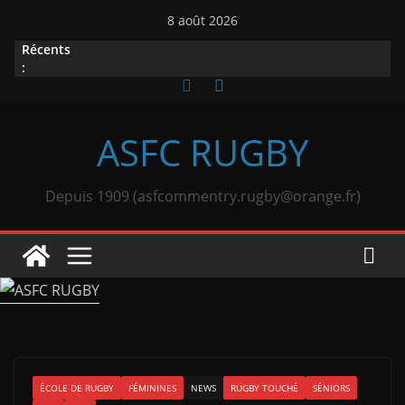
Passer
8 août 2026
au
Récents
contenu
:
ASFC RUGBY
Depuis 1909 (asfcommentry.rugby@orange.fr)
ÉCOLE DE RUGBY
FÉMININES
NEWS
RUGBY TOUCHÉ
SÉNIORS