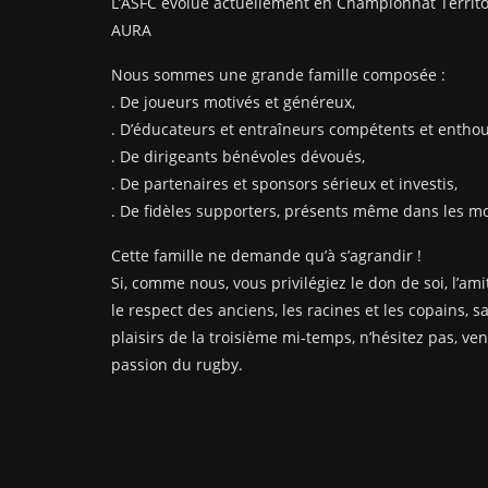
L’ASFC évolue actuellement en Championnat Territo
AURA
Nous sommes une grande famille composée :
. De joueurs motivés et généreux,
. D’éducateurs et entraîneurs compétents et enthou
. De dirigeants bénévoles dévoués,
. De partenaires et sponsors sérieux et investis,
. De fidèles supporters, présents même dans les mom
Cette famille ne demande qu’à s’agrandir !
Si, comme nous, vous privilégiez le don de soi, l’amit
le respect des anciens, les racines et les copains, s
plaisirs de la troisième mi-temps, n’hésitez pas, ve
passion du rugby.