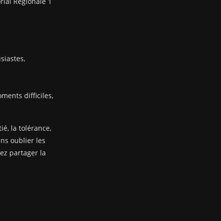
rial Régionale 1
siastes,
ents difficiles,
ié, la tolérance,
ans oublier les
nez partager la