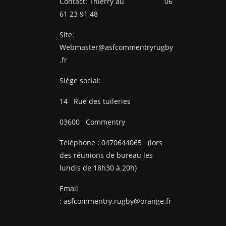
Contact: Thierry au 06
61 23 91 48
Site:
Webmaster@asfcommentryrugby
.fr
Siège social:
14
Rue des tuileries
03600
Commentry
Téléphone :
0470644065
(lors
des réunions de bureau les
lundis de 18h30 à 20h)
Email
:
asfcommentry.rugby@orange.fr