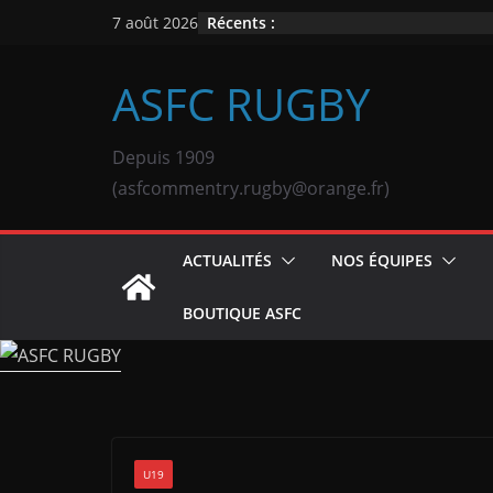
Passer
Récents :
7 août 2026
au
contenu
ASFC RUGBY
Depuis 1909
(asfcommentry.rugby@orange.fr)
ACTUALITÉS
NOS ÉQUIPES
BOUTIQUE ASFC
U19