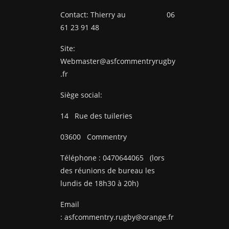
Contact: Thierry au 06
61 23 91 48
Site:
Webmaster@asfcommentryrugby
.fr
Siège social:
14
Rue des tuileries
03600
Commentry
Téléphone :
0470644065
(lors
des réunions de bureau les
lundis de 18h30 à 20h)
Email
:
asfcommentry.rugby@orange.fr