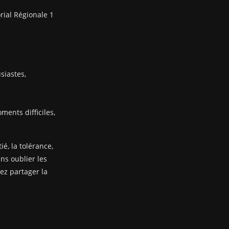
rial Régionale 1
siastes,
ents difficiles,
ié, la tolérance,
ans oublier les
nez partager la