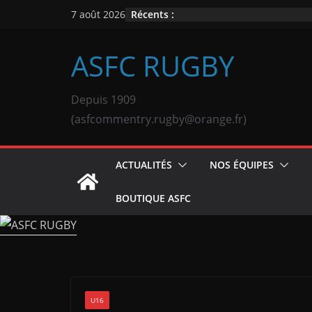
Passer
Récents :
7 août 2026
au
contenu
ASFC RUGBY
Depuis 1909
(asfcommentry.rugby@orange.fr)
ACTUALITÉS
NOS ÉQUIPES
BOUTIQUE ASFC
U16