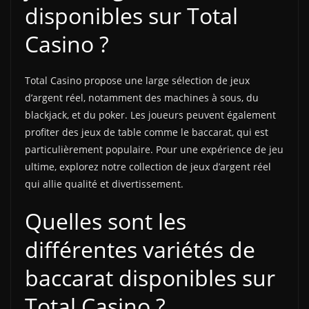
disponibles sur Total
Casino ?
Total Casino propose une large sélection de jeux
d’argent réel, notamment des machines à sous, du
blackjack, et du poker. Les joueurs peuvent également
profiter des jeux de table comme le baccarat, qui est
particulièrement populaire. Pour une expérience de jeu
ultime, explorez notre collection de jeux d’argent réel
qui allie qualité et divertissement.
Quelles sont les
différentes variétés de
baccarat disponibles sur
Total Casino ?