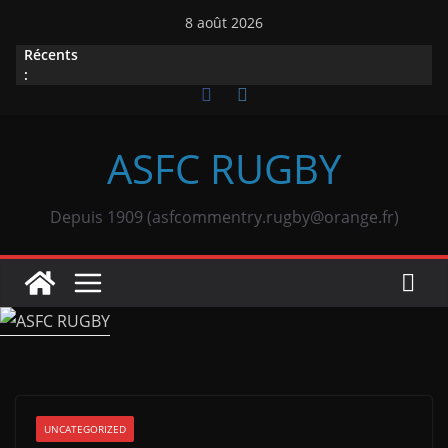
Passer
8 août 2026
au
Récents
contenu
:
ASFC RUGBY
Depuis 1909 (asfcommentry.rugby@orange.fr)
UNCATEGORIZED