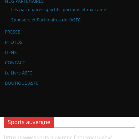
NOS PARTENAIRES
Les partenaires sportifs, parrains et marraine
Sponsors et Partenaires de l’ASFC
PRESSE
PHOTOS
LIENS
CONTACT
Le Livre ASFC
BOUTIQUE ASFC
Sports auvergne
https://www.sports-auvergne.fr/theme/rugby/