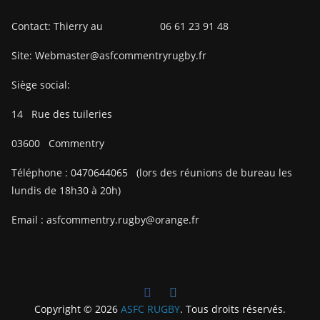
Contact: Thierry au 06 61 23 91 48
Site: Webmaster@asfcommentryrugby.fr
Siège social:
14
Rue des tuileries
03600
Commentry
Téléphone :
0470644065
(lors des réunions de bureau les
lundis de 18h30 à 20h)
Email :
asfcommentry.rugby@orange.fr
Copyright © 2026
ASFC RUGBY
. Tous droits réservés.