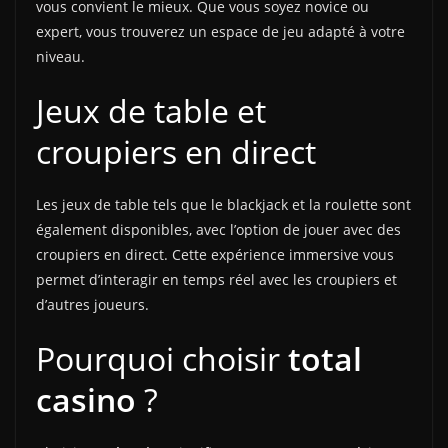
vous convient le mieux. Que vous soyez novice ou
expert, vous trouverez un espace de jeu adapté à votre
niveau.
Jeux de table et
croupiers en direct
Les jeux de table tels que le blackjack et la roulette sont
également disponibles, avec l’option de jouer avec des
croupiers en direct. Cette expérience immersive vous
permet d’interagir en temps réel avec les croupiers et
d’autres joueurs.
Pourquoi choisir
total
casino
?