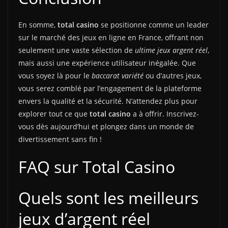
En somme,
total casino
se positionne comme un leader
sur le marché des jeux en ligne en France, offrant non
seulement une vaste sélection de
ultime jeux argent réel
,
mais aussi une expérience utilisateur inégalée. Que
vous soyez là pour le
baccarat variété
ou d’autres jeux,
vous serez comblé par l’engagement de la plateforme
envers la qualité et la sécurité. N’attendez plus pour
explorer tout ce que
total casino
a à offrir. Inscrivez-
vous dès aujourd’hui et plongez dans un monde de
divertissement sans fin !
FAQ sur Total Casino
Quels sont les meilleurs
jeux d’argent réel