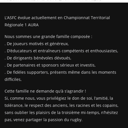
L’ASFC évolue actuellement en Championnat Territorial
Régionale 1 AURA
Nous sommes une grande famille composée :
. De joueurs motivés et généreux,
. D’éducateurs et entraîneurs compétents et enthousiastes,
. De dirigeants bénévoles dévoués,
. De partenaires et sponsors sérieux et investis,
. De fidèles supporters, présents même dans les moments
difficiles,
Cette famille ne demande qu’à s’agrandir !
Si, comme nous, vous privilégiez le don de soi, l’amitié, la
tolérance, le respect des anciens, les racines et les copains,
sans oublier les plaisirs de la troisième mi-temps, n’hésitez
pas, venez partager la passion du rugby.