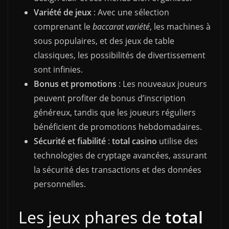
Variété de jeux
: Avec une sélection
comprenant le
baccarat variété
, les machines à
sous populaires, et des jeux de table
classiques, les possibilités de divertissement
sont infinies.
Bonus et promotions
: Les nouveaux joueurs
peuvent profiter de bonus d’inscription
généreux, tandis que les joueurs réguliers
bénéficient de promotions hebdomadaires.
Sécurité et fiabilité
:
total casino
utilise des
technologies de cryptage avancées, assurant
la sécurité des transactions et des données
personnelles.
Les jeux phares de
total