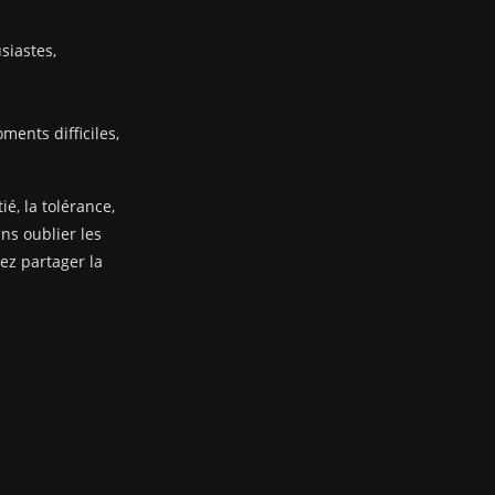
siastes,
ents difficiles,
ié, la tolérance,
ans oublier les
nez partager la