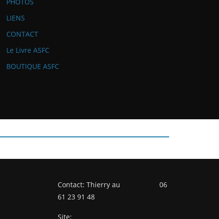
PHOTOS
LIENS
CONTACT
Le Livre ASFC
BOUTIQUE ASFC
Contact: Thierry au 06
61 23 91 48
Site: