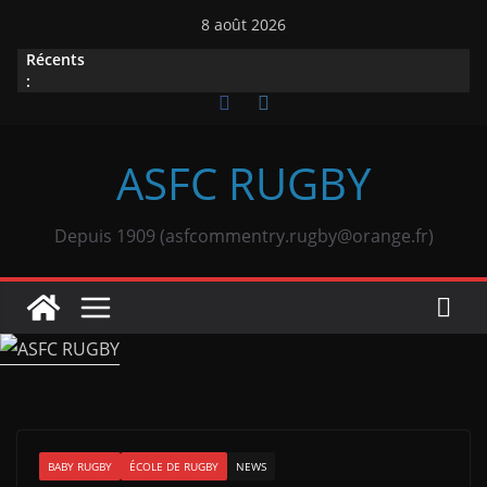
Passer
8 août 2026
au
Récents
contenu
:
ASFC RUGBY
Depuis 1909 (asfcommentry.rugby@orange.fr)
BABY RUGBY
ÉCOLE DE RUGBY
NEWS