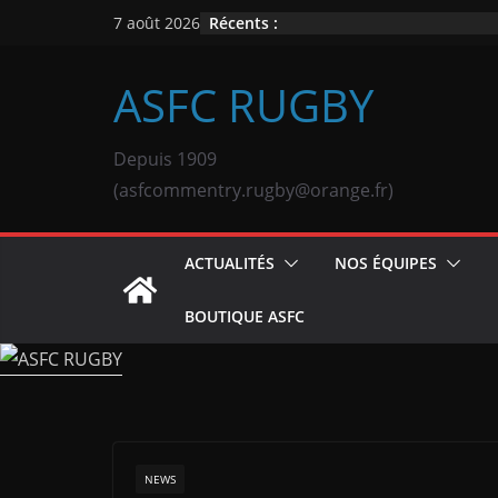
Passer
Récents :
7 août 2026
au
contenu
ASFC RUGBY
Depuis 1909
(asfcommentry.rugby@orange.fr)
ACTUALITÉS
NOS ÉQUIPES
BOUTIQUE ASFC
NEWS