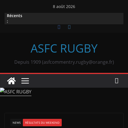
Passer
8 août 2026
au
Récents
contenu
:
ASFC RUGBY
Depuis 1909 (asfcommentry.rugby@orange.fr)
NEWS
RÉSULTATS DU WEEKEND