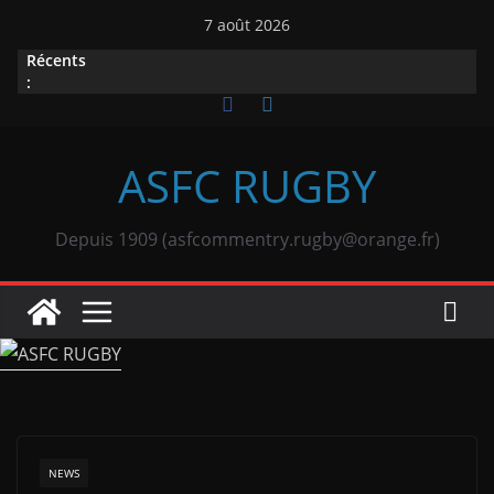
Passer
7 août 2026
au
Récents
contenu
:
ASFC RUGBY
Depuis 1909 (asfcommentry.rugby@orange.fr)
NEWS