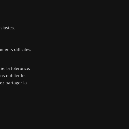
siastes,
ents difficiles,
ié, la tolérance,
ans oublier les
nez partager la