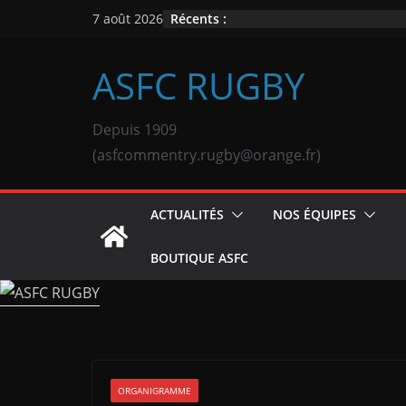
Passer
Récents :
7 août 2026
au
contenu
ASFC RUGBY
Depuis 1909
(asfcommentry.rugby@orange.fr)
ACTUALITÉS
NOS ÉQUIPES
BOUTIQUE ASFC
ORGANIGRAMME