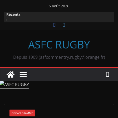
Passer
6 août 2026
au
Récents
contenu
:
ASFC RUGBY
Depuis 1909 (asfcommentry.rugby@orange.fr)
ORGANIGRAMME