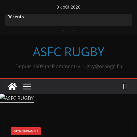
Passer
9 août 2026
au
Récents
contenu
:
ASFC RUGBY
Depuis 1909 (asfcommentry.rugby@orange.fr)
ORGANIGRAMME