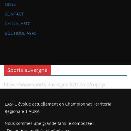
LIENS
CONTACT
Le Livre ASFC
BOUTIQUE ASFC
Sports auvergne
https://www.sports-auvergne.fr/theme/rugby/
L’ASFC évolue actuellement en Championnat Territorial
Régionale 1 AURA
Nous sommes une grande famille composée :
. De joueurs motivés et généreux,