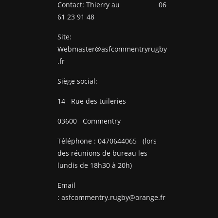
Contact: Thierry au 06
61 23 91 48
Site:
Webmaster@asfcommentryrugby
.fr
Siège social:
14
Rue des tuileries
03600
Commentry
Téléphone :
0470644065
(lors
des réunions de bureau les
lundis de 18h30 à 20h)
Email
:
asfcommentry.rugby@orange.fr