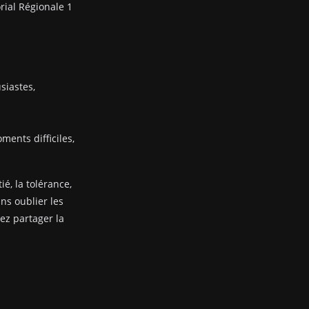
rial Régionale 1
siastes,
ents difficiles,
ié, la tolérance,
ans oublier les
nez partager la