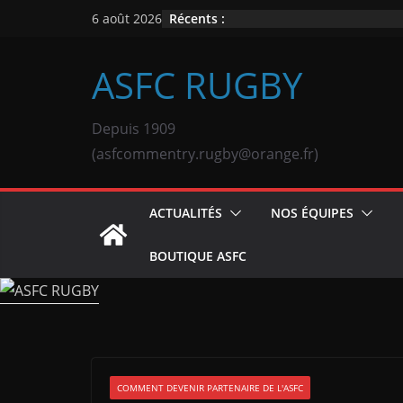
Passer
Récents :
6 août 2026
au
contenu
ASFC RUGBY
Depuis 1909
(asfcommentry.rugby@orange.fr)
ACTUALITÉS
NOS ÉQUIPES
BOUTIQUE ASFC
COMMENT DEVENIR PARTENAIRE DE L'ASFC