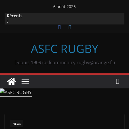
Passer
6 août 2026
au
Récents
contenu
:
ASFC RUGBY
Depuis 1909 (asfcommentry.rugby@orange.fr)
NEWS