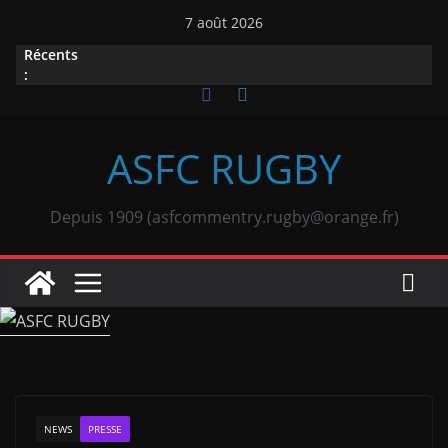
Passer
7 août 2026
au
Récents
contenu
:
ASFC RUGBY
Depuis 1909 (asfcommentry.rugby@orange.fr)
NEWS
PRESSE