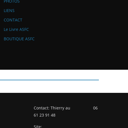
PHOTOS
LIENS
CONTACT
Le Livre ASFC
BOUTIQUE ASFC
Contact: Thierry au 06
61 23 91 48
Site: