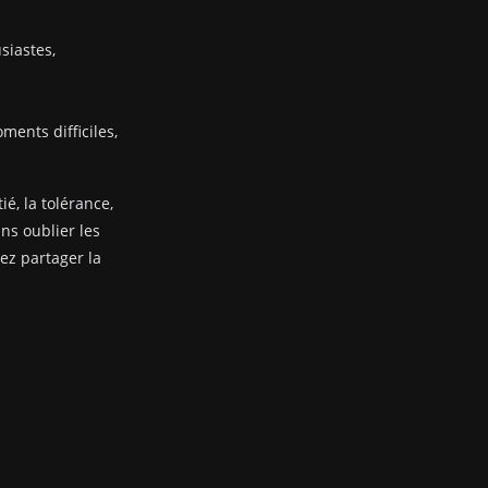
siastes,
ents difficiles,
ié, la tolérance,
ans oublier les
nez partager la