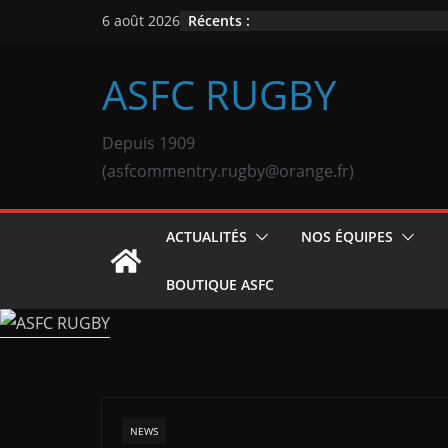
Passer
Récents :
6 août 2026
au
contenu
ASFC RUGBY
Depuis 1909
(asfcommentry.rugby@orange.fr)
ACTUALITÉS
NOS ÉQUIPES
BOUTIQUE ASFC
NEWS