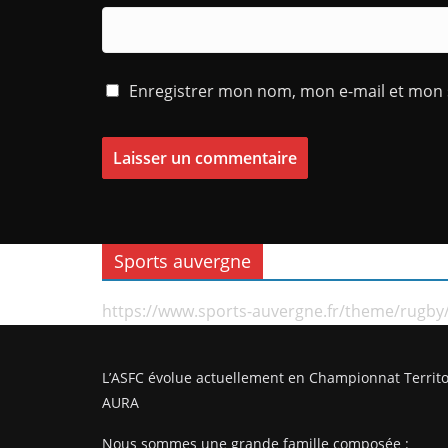
Enregistrer mon nom, mon e-mail et mon 
Sports auvergne
https://www.sports-auvergne.fr/theme/rugby
L’ASFC évolue actuellement en Championnat Territo
AURA
Nous sommes une grande famille composée :