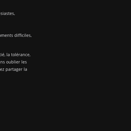
siastes,
ents difficiles,
ié, la tolérance,
ans oublier les
nez partager la