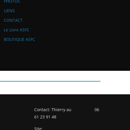
PHOTOS
LIENS
CONTACT
Le Livre ASFC
BOUTIQUE ASFC
Contact: Thierry au 06
61 23 91 48
Site: