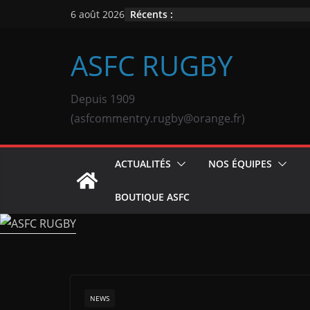
Passer
Récents :
6 août 2026
au
contenu
ASFC RUGBY
Depuis 1909
(asfcommentry.rugby@orange.fr)
ACTUALITÉS
NOS ÉQUIPES
BOUTIQUE ASFC
NEWS