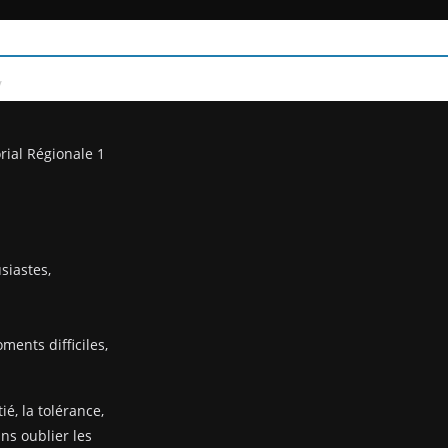
/
rial Régionale 1
siastes,
ents difficiles,
ié, la tolérance,
ans oublier les