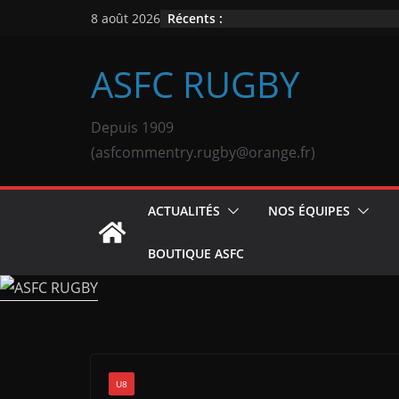
Passer
Récents :
8 août 2026
au
contenu
ASFC RUGBY
Depuis 1909
(asfcommentry.rugby@orange.fr)
ACTUALITÉS
NOS ÉQUIPES
BOUTIQUE ASFC
U8