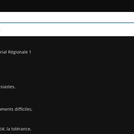
/
rial Régionale 1
siastes,
ents difficiles,
ié, la tolérance,