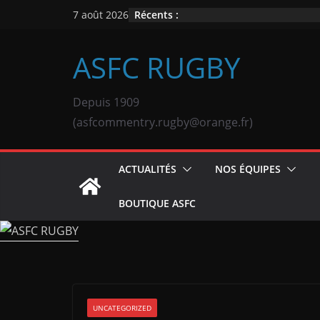
Passer
Récents :
7 août 2026
au
contenu
ASFC RUGBY
Depuis 1909
(asfcommentry.rugby@orange.fr)
ACTUALITÉS
NOS ÉQUIPES
BOUTIQUE ASFC
UNCATEGORIZED