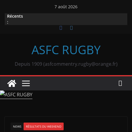
Passer
7 août 2026
au
Récents
contenu
:
ASFC RUGBY
Depuis 1909 (asfcommentry.rugby@orange.fr)
NEWS
RÉSULTATS DU WEEKEND