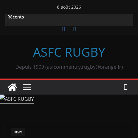
Passer
8 août 2026
au
Récents
contenu
:
ASFC RUGBY
Depuis 1909 (asfcommentry.rugby@orange.fr)
NEWS