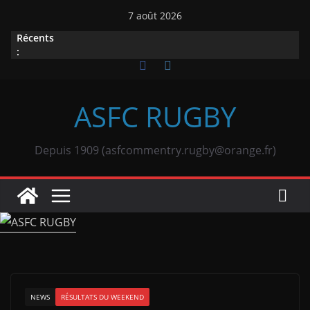
Passer
7 août 2026
au
Récents
contenu
:
ASFC RUGBY
Depuis 1909 (asfcommentry.rugby@orange.fr)
NEWS
RÉSULTATS DU WEEKEND