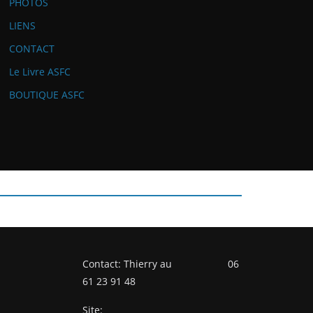
PHOTOS
LIENS
CONTACT
Le Livre ASFC
BOUTIQUE ASFC
Contact: Thierry au 06
61 23 91 48
Site: