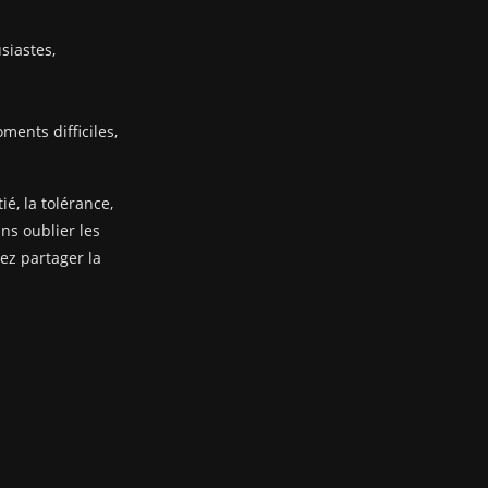
siastes,
ents difficiles,
ié, la tolérance,
ans oublier les
nez partager la