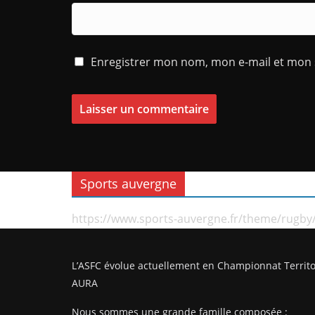
Enregistrer mon nom, mon e-mail et mon 
Sports auvergne
https://www.sports-auvergne.fr/theme/rugby
L’ASFC évolue actuellement en Championnat Territo
AURA
Nous sommes une grande famille composée :