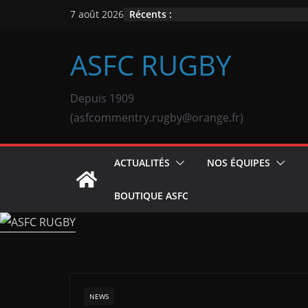
Passer
Récents :
7 août 2026
au
contenu
ASFC RUGBY
Depuis 1909
(asfcommentry.rugby@orange.fr)
ACTUALITÉS
NOS ÉQUIPES
BOUTIQUE ASFC
NEWS