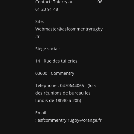
Contact: Thierry au 06
61 23 91 48
Site:
Webmaster@asfcommentryrugby
.fr
Siège social:
14
Rue des tuileries
03600
Commentry
Téléphone :
0470644065
(lors
des réunions de bureau les
lundis de 18h30 à 20h)
Email
:
asfcommentry.rugby@orange.fr