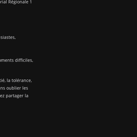
rial Régionale 1
siastes,
ents difficiles,
ié, la tolérance,
ans oublier les
nez partager la