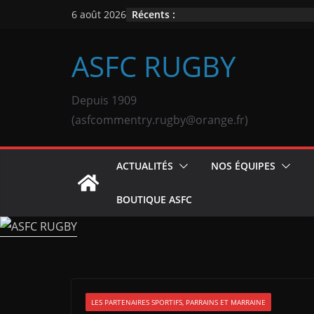
Passer
Récents :
6 août 2026
au
contenu
ASFC RUGBY
Depuis 1909
(asfcommentry.rugby@orange.fr)
ACTUALITÉS
NOS ÉQUIPES
BOUTIQUE ASFC
LES PARTENAIRES SPORTIFS, PARRAINS ET MARRAINE