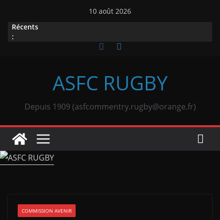
Passer
10 août 2026
au
Récents
contenu
:
ASFC RUGBY
Depuis 1909 (asfcommentry.rugby@orange.fr)
COMMISSION AVENIR