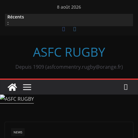
Passer
8 août 2026
au
Récents
contenu
:
ASFC RUGBY
Depuis 1909 (asfcommentry.rugby@orange.fr)
NEWS