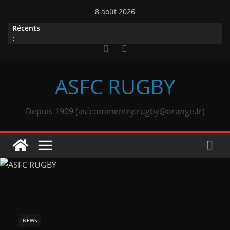
Passer
8 août 2026
au
Récents
contenu
:
ASFC RUGBY
Depuis 1909 (asfcommentry.rugby@orange.fr)
NEWS