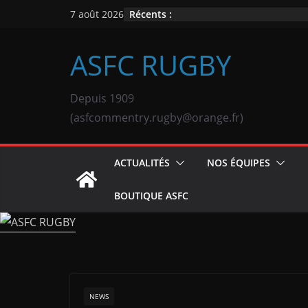
Passer
Récents :
7 août 2026
au
contenu
ASFC RUGBY
Depuis 1909
(asfcommentry.rugby@orange.fr)
ACTUALITÉS
NOS ÉQUIPES
BOUTIQUE ASFC
NEWS