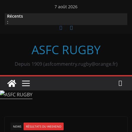
Passer
7 août 2026
au
Récents
contenu
:
ASFC RUGBY
Depuis 1909 (asfcommentry.rugby@orange.fr)
NEWS
RÉSULTATS DU WEEKEND