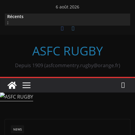
Passer
6 août 2026
au
Récents
contenu
:
ASFC RUGBY
Depuis 1909 (asfcommentry.rugby@orange.fr)
NEWS