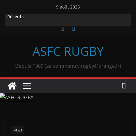
Passer
9 août 2026
au
Récents
contenu
:
ASFC RUGBY
Depuis 1909 (asfcommentry.rugby@orange.fr)
NEWS