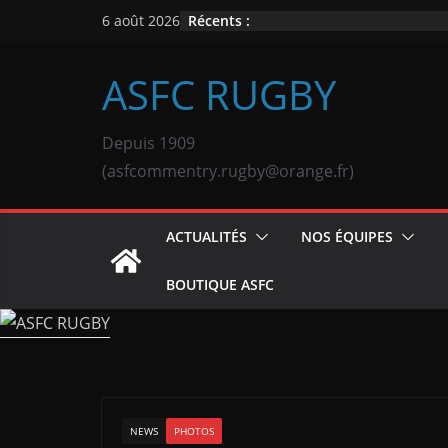
Passer
Récents :
6 août 2026
au
contenu
ASFC RUGBY
Depuis 1909
(asfcommentry.rugby@orange.fr)
ACTUALITÉS
NOS ÉQUIPES
BOUTIQUE ASFC
NEWS
PHOTOS