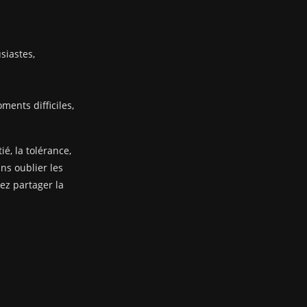
siastes,
ents difficiles,
ié, la tolérance,
ans oublier les
nez partager la