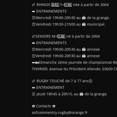
🏉 RHINOS 0️⃣3️⃣ F+1️⃣8️⃣ née à partir de 2004
➡️ ENTRAINEMENTS
⏰Mercredi 19h00-20h30 au 🏟 de la grange.
⏰Vendredi 19h30-21h00 au 🏟 municipal.
🏉SENIORS M+1️⃣8️⃣ né à partir de 2004
➡️ ENTRAINEMENTS
⏰Mercredi 19h00-20h30 au 🏟 annexe
⏰Vendredi 19h00-20h30 au 🏟 annexe
➡️🏡Dimanche 2ème journée de championnat Rég
THIVRIER, Avenue du Président Allende, 03600
🏉 RUGBY TOUCHÉ de 7 à 77 ans😉
➡️ ENTRAINEMENT
⏰ jeudi 18h45 à 20h15, au 🏟 de la grange.
☎️ Contacts ☎️
asfcommentry.rugby@orange.fr