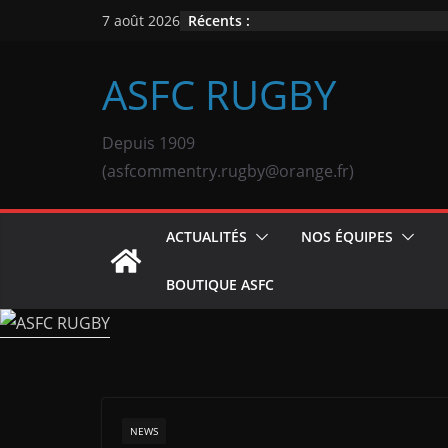
Passer
Récents :
7 août 2026
au
contenu
ASFC RUGBY
Depuis 1909
(asfcommentry.rugby@orange.fr)
ACTUALITÉS
NOS ÉQUIPES
BOUTIQUE ASFC
NEWS