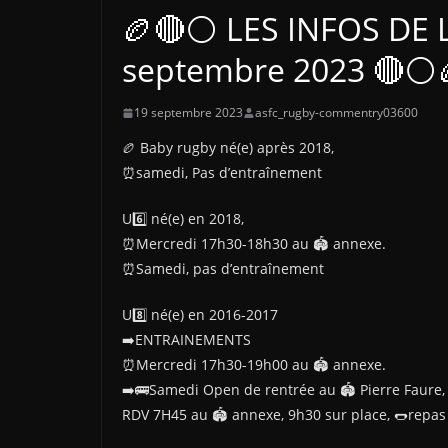
🏉🔴⚪ LES INFOS DE 
septembre 2023 🔴⚪
19 septembre 2023
asfc_rugby-commentry03600
🏉 Baby rugby né(e) après 2018,
⏰samedi, Pas d’entraînement
U6️⃣ né(e) en 2018,
⏰Mercredi 17h30-18h30 au 🏟 annexe.
⏰Samedi, pas d’entraînement
U8️⃣ né(e) en 2016-2017
➡️ENTRAINEMENTS
⏰Mercredi 17h30-19h00 au 🏟 annexe.
➡️🚌Samedi Open de rentrée au 🏟 Pierre Faure,
RDV 7H45 au 🏟 annexe, 9h30 sur place, 🌭repas 